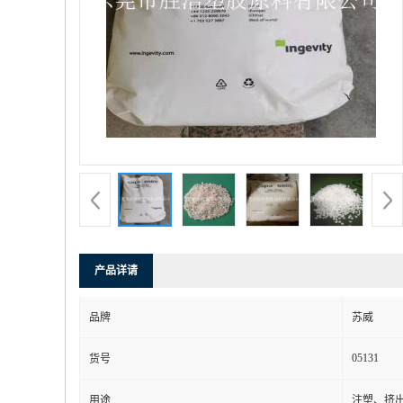
产品详请
品牌
苏威
05131
货号
用途
注塑、挤