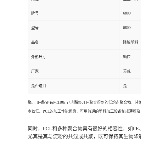
6800
牌号
6800
型号
品名
降解塑料
外形尺寸
颗粒
厂家
苏威
是否进口
是
聚ε-己内酯别名PCL由ε-己内酯经开环聚合得到的低熔点聚合物，其
本较低。PCL的加工性能优良，可用普通的塑料加工设备制成薄膜及
同时，PCL和多种聚合物具有很好的相容性，如PE
尤其是其与淀粉的共混或共聚，既可保持其生物降