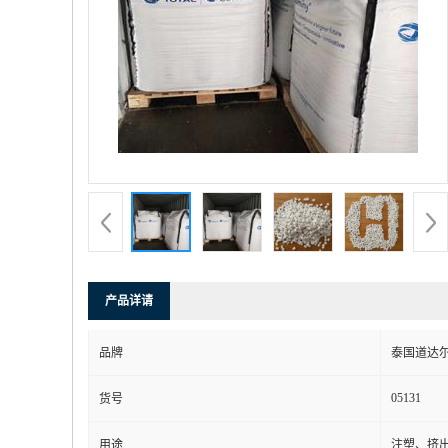
产品详请
品牌
泰国道达
05131
货号
用途
注塑、挤