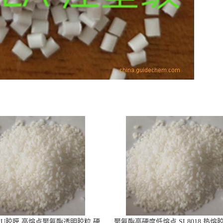
PU胶膜 高熔点聚氨酯透明胶粒 硬
聚氨酯高硬度低熔点 SL8018 热熔