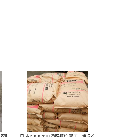
胶膜贴
日 本JSR RB810 透明颗粒 聚丁二烯橡胶