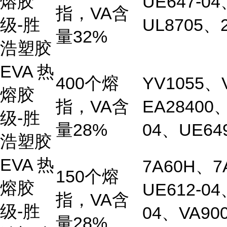
熔胶
UE647-0
指，VA含
级-胜
UL8705、2
量32%
浩塑胶
EVA 热
400个熔
YV1055、
熔胶
指，VA含
EA28400、
级
-胜
量28%
04、UE649
浩塑胶
EVA 热
7A60H、7
150个熔
熔胶
UE612-04
指，VA含
级
-胜
04、VA90
量28%