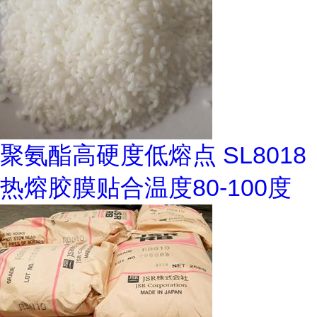
聚氨酯高硬度低熔点 SL8018
热熔胶膜贴合温度80-100度