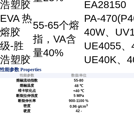
浩塑胶
EA28150
EVA 热
PA-470(P
55-65个熔
熔胶
40W、UV1
指，VA含
级
-胜
UE4055、
量40%
浩塑胶
UE40K、4
性能参数 Properties
性能参数
数值/单位
熔融流动指数
55-80
熔融温度
48 ℃
维卡软化点
<40 ℃
断裂拉伸强度
5 MPa
断裂伸长率
900-1100 %
3
密度
0.96 g/cm
硬度
42 -