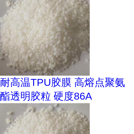
耐高温TPU胶膜 高熔点聚氨
酯透明胶粒 硬度86A