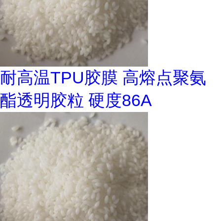
耐高温TPU胶膜 高熔点聚氨
酯透明胶粒 硬度86A