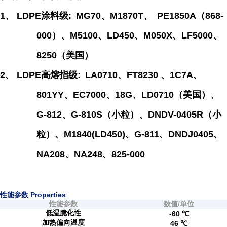
1、
LDPE
涂料级
:
MG70
、
M1870T
、
PE1850A
（
868-
000
）、
M5100
、
LD450
、
M050X
、
LF5000
、
8250
（美国）
2、
LDPE
高熔指级
:
LA0710
、
FT8230
、
1C7A
、
801YY
、
EC7000
、
18G
、
LD0710
（美国）、
G-812
、
G-810S
（小粒）、
DNDV-0405R
（小
粒）、
M1840(LD450)
、
G-811
、
DNDJ0405
、
NA208
、
NA248
、
825-000
性能参数 Properties
性能参数
数值/单位
低温脆化性
-60 ℃
加热偏向温度
46 ℃