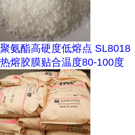
聚氨酯高硬度低熔点 SL8018
热熔胶膜贴合温度80-100度