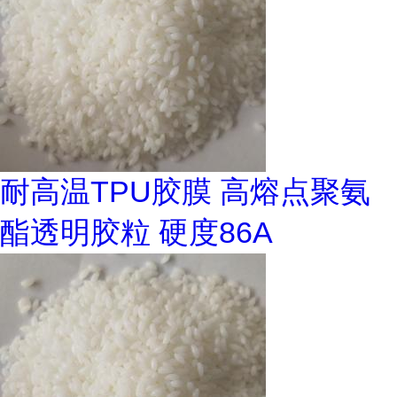
耐高温TPU胶膜 高熔点聚氨
酯透明胶粒 硬度86A