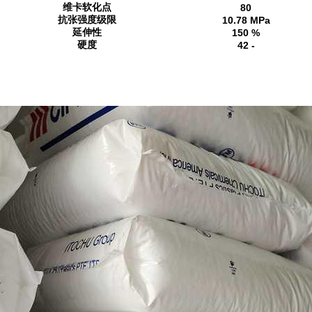
维卡软化点
80
抗张强度级限
10.78 MPa
延伸性
150 %
硬度
42 -