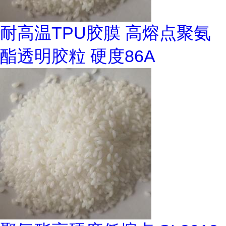
耐高温TPU胶膜 高熔点聚氨
酯透明胶粒 硬度86A