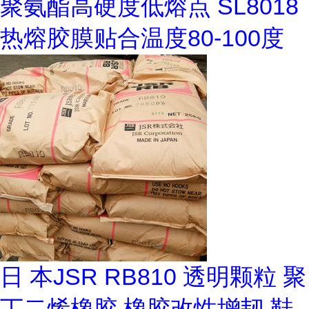
聚氨酯高硬度低熔点 SL8018
热熔胶膜贴合温度80-100度
日 本JSR RB810 透明颗粒 聚
丁二烯橡胶 橡胶改性增韧 鞋