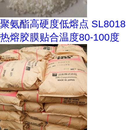
聚氨酯高硬度低熔点 SL8018
热熔胶膜贴合温度80-100度