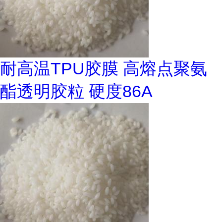
耐高温TPU胶膜 高熔点聚氨
酯透明胶粒 硬度86A