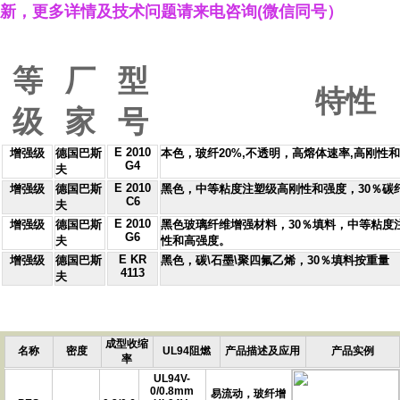
新，更多详情
及技术
问题
请来电咨询
(
微信同号）
等
厂
型
特性
级
家
号
E 2010
增强级
德国巴斯
本色，玻纤20%,不透明，高熔体速率,高刚性
G4
夫
E 2010
增强级
德国巴斯
黑色，中等粘度注塑级高刚性和强度，30％碳
C6
夫
E 2010
增强级
德国巴斯
黑色玻璃纤维增强材料，30％填料，中等粘度注
G6
夫
性和高强度。
E KR
增强级
德国巴斯
黑色，碳\石墨\聚四氟乙烯，30％填料按重量
4113
夫
成型收缩
名称
密度
UL94阻燃
产品描述及应用
产品实例
率
UL94V-
0/0.8mm
易流动，玻纤增