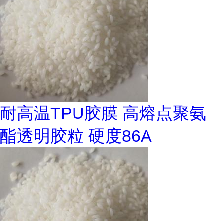
耐高温TPU胶膜 高熔点聚氨
酯透明胶粒 硬度86A