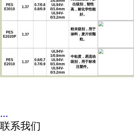
1/0.8mm
出级别，韧性
PES
0.7/0.8
UL94V-
1.37
E3010
0.8/0.9
0/1.6mm
高，耐化学性能
UL94V-
好。
0/3.2mm
粉末级别，用于
PES
涂料，麦片状颗
1.37
E2020P
粒。
UL94V-
1/0.8mm
中粘度，易流动
PES
0.6/0.7
UL94V-
级别，用于标准
1.37
E2010
0.7/0.9
0/1.6mm
注塑件。
UL94V-
0/3.2mm
...
联系我们