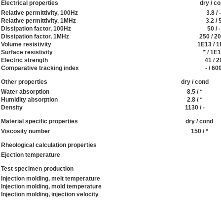
Electrical properties
dry / c
Relative permittivity, 100Hz
3.8 / -
Relative permittivity, 1MHz
3.2 / 
Dissipation factor, 100Hz
50 / -
Dissipation factor, 1MHz
250 / 2
Volume resistivity
1E13 / 
Surface resistivity
* / 1E
Electric strength
41 / 2
Comparative tracking index
- / 60
Other properties
dry / cond
Water absorption
8.5 / *
Humidity absorption
2.8 / *
Density
1130 / -
Material specific properties
dry / cond
Viscosity number
150 / *
Rheological calculation properties
Ejection temperature
Test specimen production
Injection molding, melt temperature
Injection molding, mold temperature
Injection molding, injection velocity