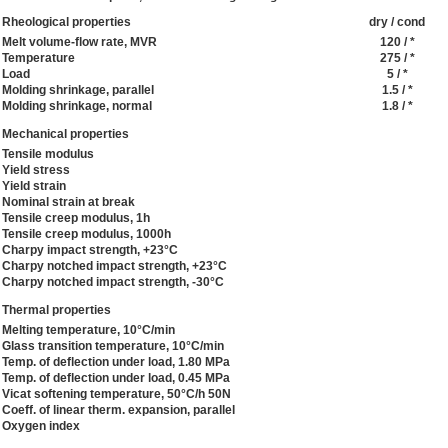
Rheological properties
dry / cond
Melt volume-flow rate, MVR
120 / *
Temperature
275 / *
Load
5 / *
Molding shrinkage, parallel
1.5 / *
Molding shrinkage, normal
1.8 / *
Mechanical properties
Tensile modulus
Yield stress
Yield strain
Nominal strain at break
Tensile creep modulus, 1h
Tensile creep modulus, 1000h
Charpy impact strength, +23°C
Charpy notched impact strength, +23°C
Charpy notched impact strength, -30°C
Thermal properties
Melting temperature, 10°C/min
Glass transition temperature, 10°C/min
Temp. of deflection under load, 1.80 MPa
Temp. of deflection under load, 0.45 MPa
Vicat softening temperature, 50°C/h 50N
Coeff. of linear therm. expansion, parallel
Oxygen index