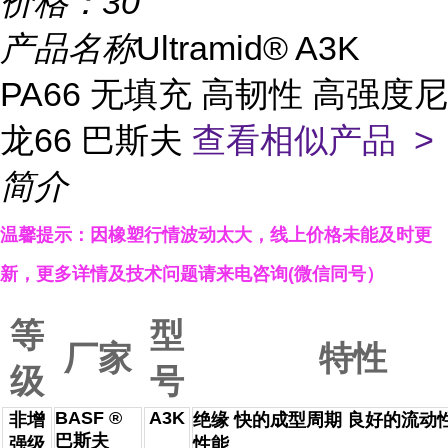
价格：
30
产品名称
Ultramid® A3K
PA66 无填充 高韧性 高强度尼
龙66 巴斯夫
查看相似产品 >
简介
温馨提示：因橡塑行情波动太大，线上
价格
未能及时更
新，更多详情
及技术
问题
请来电咨询
(
微信同号）
等
型
厂家
特性
级
号
BASF ®
A3K
非增
绝缘 快的成型周期 良好的流动
巴斯夫
强级
性能