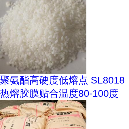
聚氨酯高硬度低熔点 SL8018
热熔胶膜贴合温度80-100度