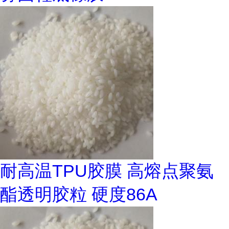
耐高温TPU胶膜 高熔点聚氨
酯透明胶粒 硬度86A