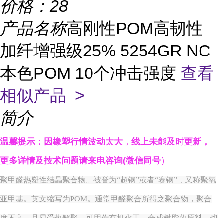
价格：
28
产品名称
高刚性POM高韧性
加纤增强级25% 5254GR NC
本色POM 10个冲击强度
查看
相似产品 >
简介
温馨提示：因橡塑行情波动太大，线上未能及时更新，
更多详情
及技术
问题
请来电咨询(微信同号）
聚甲醛热塑性结晶聚合物。被誉为“超钢”或者“赛钢”，又称聚氧
亚甲基。英文缩写为POM。通常甲醛聚合所得之聚合物，聚合
度不高，且易受热解聚。可用作有机化工、合成树脂的原料，也