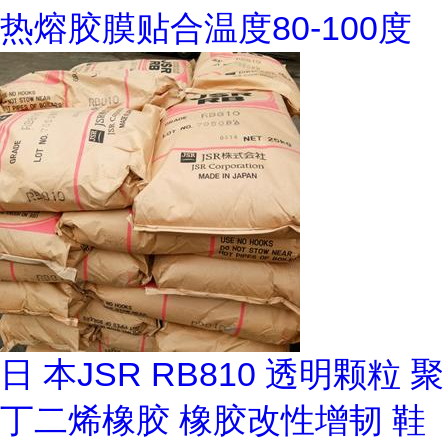
热熔胶膜贴合温度80-100度
日 本JSR RB810 透明颗粒 聚
丁二烯橡胶 橡胶改性增韧 鞋