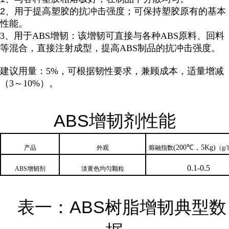
2、用于提高塑胶的抗冲击强度；可保持塑胶原有的基本
性能。
3、用于ABS增韧：该增韧可直接与各种ABS原料、回料
等混合，直接注射成型，提高ABS制品的抗冲击强度。
建议用量：5%，可根据韧性要求，兼顾成本，适量增减
（3～10%）。
ABS增韧剂性能
(
200
℃，
5
Kg)
产品
外观
熔融指数
（
g/
0.1-0.5
ABS
增韧剂
淡黄色均匀颗粒
表一：ABS树脂增韧典型数