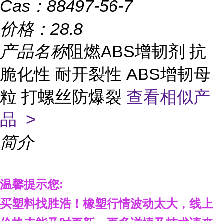
Cas：
88497-56-7
价格：
28.8
产品名称
阻燃ABS增韧剂 抗
脆化性 耐开裂性 ABS增韧母
粒 打螺丝防爆裂
查看相似产
品 >
简介
温馨提示您
:
买塑料找胜浩
！
橡塑行情波动太大，线上