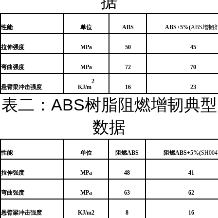
据
性能
单位
ABS
ABS+
5
%(
ABS
增韧
拉伸强度
MPa
50
4
5
弯曲强度
MPa
72
70
2
悬臂梁冲击强度
KJ/m
1
6
23
表二：ABS树脂阻燃增韧典型
数据
性能
单位
阻燃
ABS
阻燃
ABS+5%(
SH004
拉伸强度
MPa
48
4
1
弯曲强度
MPa
63
62
悬臂梁冲击强度
KJ/m2
8
1
6