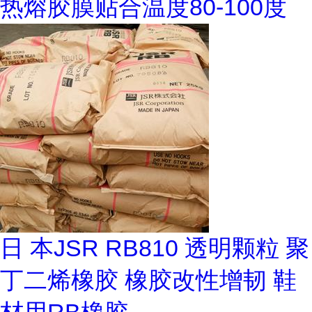
热熔胶膜贴合温度80-100度
日 本JSR RB810 透明颗粒 聚
丁二烯橡胶 橡胶改性增韧 鞋