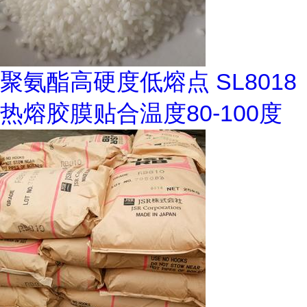
聚氨酯高硬度低熔点 SL8018
热熔胶膜贴合温度80-100度