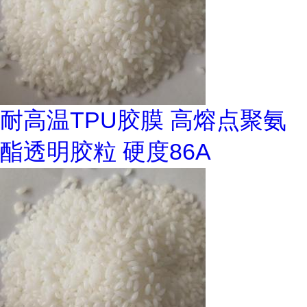
耐高温TPU胶膜 高熔点聚氨
酯透明胶粒 硬度86A