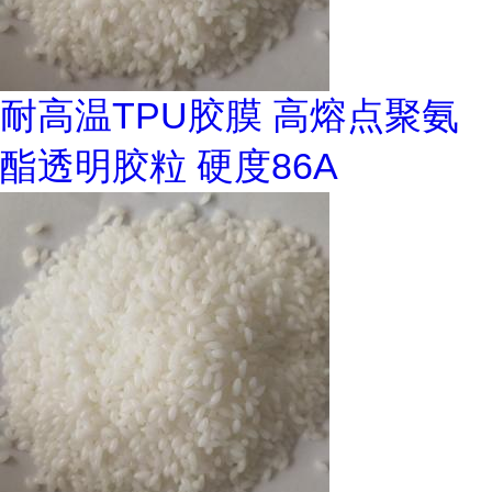
耐高温TPU胶膜 高熔点聚氨
酯透明胶粒 硬度86A