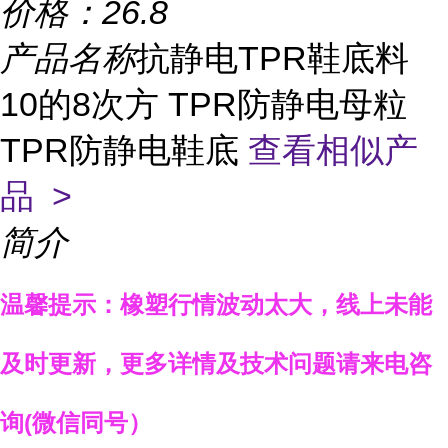
价格：
26.8
产品名称
抗静电TPR鞋底料
10的8次方 TPR防静电母粒
TPR防静电鞋底
查看相似产
品 >
简介
温馨提示：
橡塑行情波动太大，线上未能
及时更新，
更多详情
及技术问题
请来电咨
询
(
微信同号）