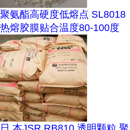
聚氨酯高硬度低熔点 SL8018
热熔胶膜贴合温度80-100度
日 本JSR RB810 透明颗粒 聚