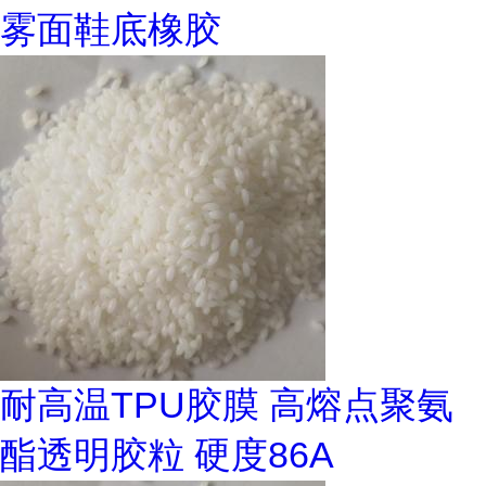
雾面鞋底橡胶
耐高温TPU胶膜 高熔点聚氨
酯透明胶粒 硬度86A