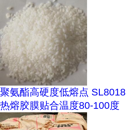
聚氨酯高硬度低熔点 SL8018
热熔胶膜贴合温度80-100度