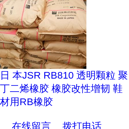
日 本JSR RB810 透明颗粒 聚
丁二烯橡胶 橡胶改性增韧 鞋
材用RB橡胶
在线留言
拨打电话