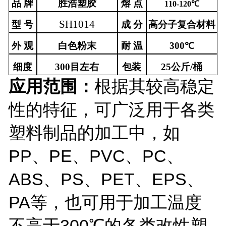
品
牌
胜浩塑胶
熔
点
1
10-120
℃
SH1014
型
号
成
分
高分子复合
材料
外
观
白色粉末
耐
温
3
00
℃
细度
300目左右
包装
25公斤/桶
应用范围：
根据其较高稳定
性的特征，可广泛用于各类
塑料制品的加工中，如
P
P、PE、PVC、PC、
ABS、PS
、
P
ET、EPS、
PA
等，也可用于加工温度
不高于
3
00℃的各类改性塑