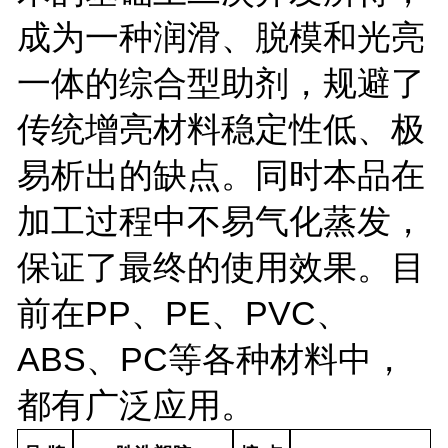
成为一种润滑、脱模和光亮
一体的综合型助剂，规避了
传统增亮材料稳定性低、极
易析出的缺点。同时本品在
加工过程中不易气化蒸发，
保证了最终的使用效果。目
前在
P
P
、
P
E
、
P
VC
、
A
BS
、
P
C等各种材料中，
都有广泛应用。