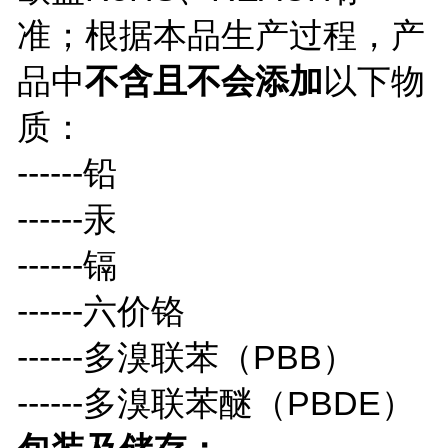
准；
根据本品
生产过程，产
品中
不含且不会添加
以下物
质：
-
-----
铅
-
-----
汞
-
-----
镉
-
-----
六价铬
-
-----
多溴联苯（
P
BB
）
------
多溴联苯醚（
P
BDE）