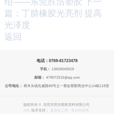
绍——东莞胜浩塑胶
下一
篇：丁腈橡胶光亮剂 提高
光泽度
返回
电话：0769-81723478
手机：
13620043019
邮箱：
479072515@qq.com
公司地址：
樟木头镇先威路68号之一塑金塑胶商业中心14栋118室
版权所有 © 东莞市胜浩塑胶原料有限公司
XML
技术支持：
盖德化工网
食品商务网